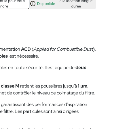
nt là pour vous
à la location longue
Disponible
ondre
durée
ementation
ACD
(
Applied for Combustible Dust
),
bles
est nécessaire.
es en toute sécurité. Il est équipé de
deux
 classe M
retient les poussières jusqu’à
1 µm
,
t de contrôler le niveau de colmatage du filtre.
e et garantissant des performances d’aspiration
e filtre. Les particules sont ainsi dirigées