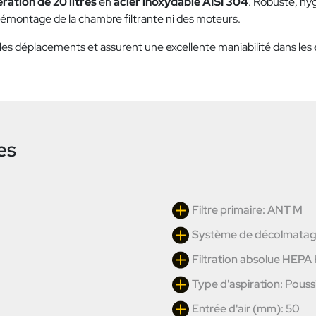
ration de 20 litres
en
acier inoxydable AISI 304
. Robuste, hyg
démontage de la chambre filtrante ni des moteurs.
t les déplacements et assurent une excellente maniabilité dans les
es
Filtre primaire: ANT M
Système de décolmata
Filtration absolue HEPA
Type d'aspiration: Pouss
Entrée d'air (mm): 50