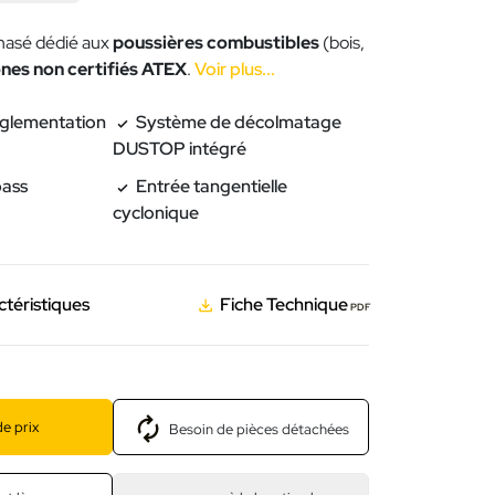
hasé dédié aux
poussières combustibles
(bois,
nes non certifiés ATEX
.
Voir plus...
églementation
Système de décolmatage
DUSTOP intégré
pass
Entrée tangentielle
cyclonique
ctéristiques
Fiche Technique
PDF
e prix
Besoin de pièces détachées