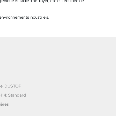
iénique et facile à nettoyer, elle est équipée de
 environnements industriels.
ge: DUSTOP
 H14: Standard
ières