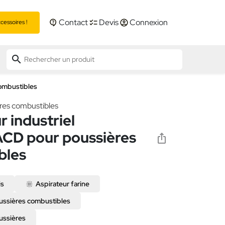
Contact
Devis
Connexion
essoires !
search
ombustibles
res combustibles
r industriel
D pour poussières
bles
is
Aspirateur farine
ussières combustibles
ussières