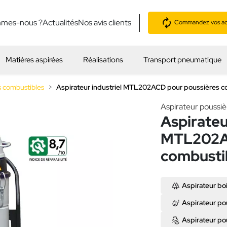
mmes-nous ?
Actualités
Nos avis clients
Commandez vos acc
Matières aspirées
Réalisations
Transport pneumatique
s combustibles
Aspirateur industriel MTL202ACD pour poussières c
Aspirateur poussiè
Aspirateu
MTL202AC
combusti
Aspirateur bo
Aspirateur po
Aspirateur po