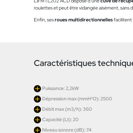
Le MTL202 ACD dispose d’une
cuve de récupé
roulettes et peut être vidangée aisément, sans 
Enfin, ses
roues multidirectionnelles
faciliten
Caractéristiques techniqu
Puissance: 2,2kW
Dépression max (mmH²O): 2500
Débit max (m3/h): 360
Capacité (Lt): 20
Niveau sonore (dB): 74