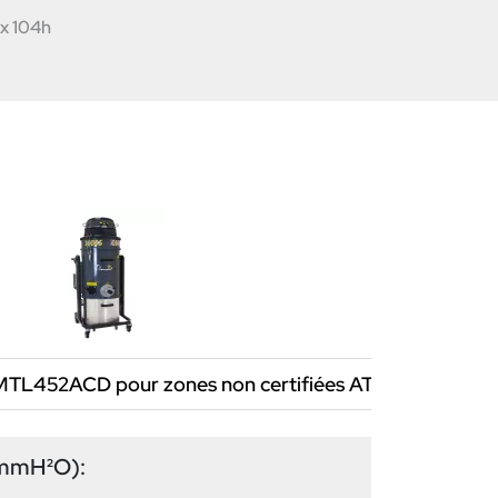
 x 104h
l MTL452ACD pour zones non certifiées ATEX
Aspira
(mmH²O):
Puis