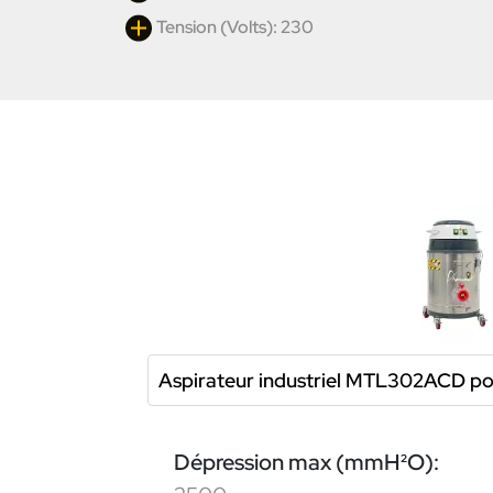
Tension (Volts): 230
Aspirateur industriel MTL302ACD pou
Dépression max (mmH²O):