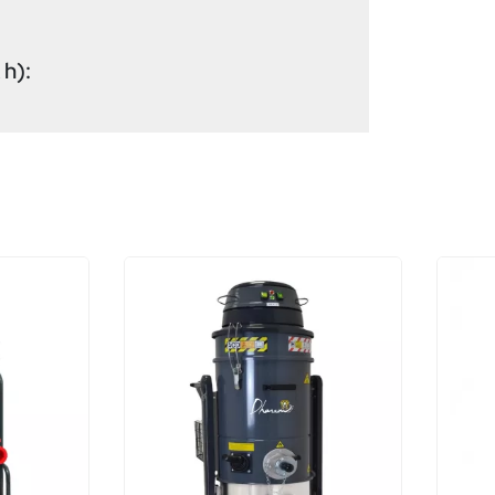
---
 h):