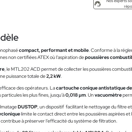
Nos experts so
rép
odèle
monophasé
compact, performant et mobile
. Conforme à la régl
ones non certifiées ATEX où l’aspiration de
poussières combusti
re
, le MTL202 ACD permet de collecter les poussières combustibl
une puissance totale de
2,2 kW
.
 efficace des opérateurs. La
cartouche conique antistatique de
 particules les plus fines, jusqu’à
0,018 µm
. Un
vacuomètre
perme
colmatage
DUSTOP
, un dispositif facilitant le nettoyage du filtr
yclonique
limite le contact direct entre les poussières aspirées et l
contribue à préserver l’efficacité du système de filtration.