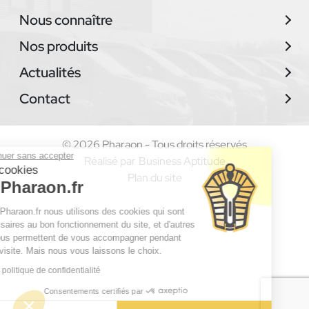
Nous connaître
Nos produits
Actualités
Contact
© 2026 Pharaon - Tous droits réservés
Continuer sans accepter
Réalisé par
Business Aptitude
Les cookies
Plan du site
de Pharaon.fr
Chez Pharaon.fr nous utilisons des cookies qui sont
nécessaires au bon fonctionnement du site, et d'autres
qui nous permettent de vous accompagner pendant
votre visite. Mais nous vous laissons le choix.
Lire la politique de confidentialité
Consentements certifiés par