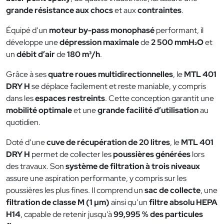
grande résistance aux chocs
et aux
contraintes
.
Équipé d’un
moteur by-pass monophasé
performant, il
développe une
dépression maximale
de
2 500 mmH₂O
et
un
débit d’air
de
180 m³/h
.
Grâce à ses
quatre roues multidirectionnelles
, le
MTL 401
DRY H
se déplace facilement et reste maniable, y compris
dans les
espaces restreints
. Cette conception garantit une
mobilité optimale
et une
grande facilité d’utilisation
au
quotidien.
Doté d’une
cuve de récupération de 20 litres
, le
MTL 401
DRY H
permet de collecter les
poussières générées
lors
des travaux. Son
système de filtration à trois niveaux
assure une aspiration performante, y compris sur les
poussières les plus fines. Il comprend un
sac de collecte
, une
filtration de classe M (1 µm)
ainsi qu’un
filtre absolu HEPA
H14
, capable de retenir jusqu’à
99,995 % des particules