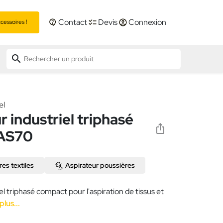
Contact
Devis
Connexion
essoires !
search
el
r industriel triphasé
 AS70
res textiles
Aspirateur poussières
el triphasé compact pour l'aspiration de tissus et
plus...