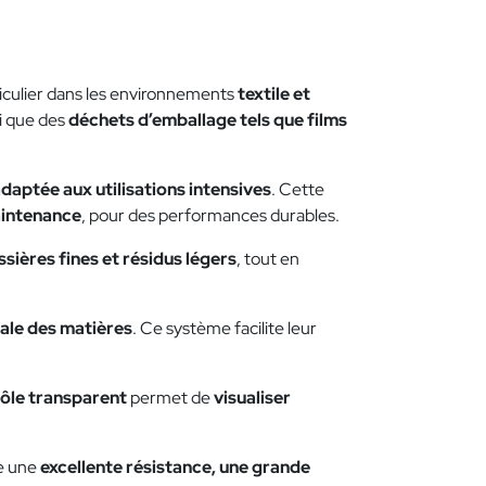
ticulier dans les environnements
textile et
si que des
déchets d’emballage tels que films
adaptée aux utilisations intensives
. Cette
aintenance
, pour des performances durables.
sières fines et résidus légers
, tout en
cale des matières
. Ce système facilite leur
rôle transparent
permet de
visualiser
re une
excellente résistance, une grande