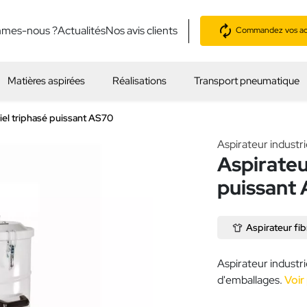
mmes-nous ?
Actualités
Nos avis clients
Commandez vos acc
Matières aspirées
Réalisations
Transport pneumatique
iel triphasé puissant AS70
Aspirateur industri
Aspirateu
puissant
Aspirateur fib
Aspirateur industri
d'emballages.
Voir 