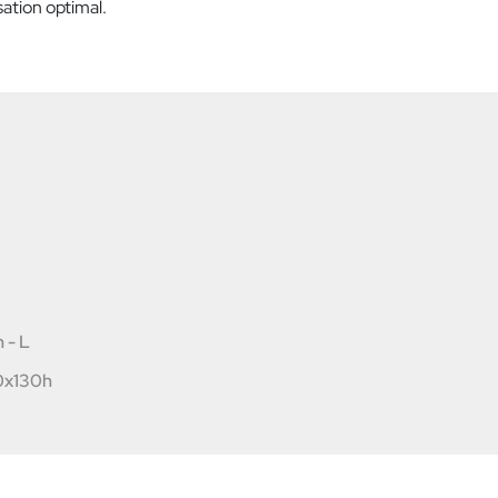
sation optimal.
 - L
0x130h