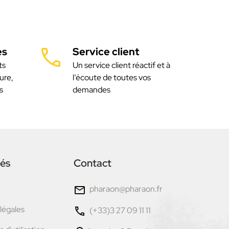
es
Service client
ts
Un service client réactif et à
ure,
l’écoute de toutes vos
s
demandes
tés
Contact
pharaon@pharaon.fr
légales
(+33)3 27 09 11 11