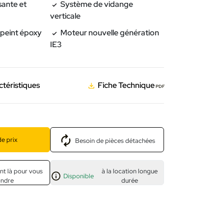
sante et
Système de vidange
verticale
 peint époxy
Moteur nouvelle génération
IE3
ctéristiques
Fiche Technique
PDF
e prix
Besoin de pièces détachées
nt là pour vous
à la location longue
Disponible
ondre
durée