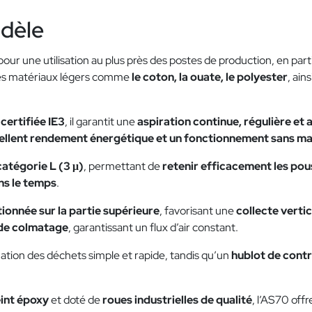
odèle
ur une utilisation au plus près des postes de production, en par
des matériaux légers comme
le coton, la ouate, le polyester
, ain
 certifiée IE3
, il garantit une
aspiration continue, régulière et 
xcellent rendement énergétique et un fonctionnement sans m
catégorie L (3 μ)
, permettant de
retenir efficacement les pous
ns le temps
.
tionnée sur la partie supérieure
, favorisant une
collecte verti
 de colmatage
, garantissant un flux d’air constant.
ation des déchets simple et rapide, tandis qu’un
hublot de cont
eint époxy
et doté de
roues industrielles de qualité
, l’AS70 off