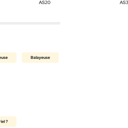
AS20
AS
euse
Balayeuse
iel ?