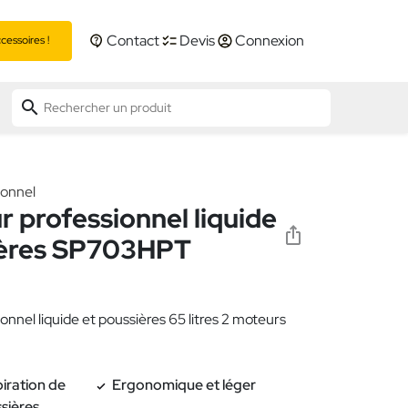
Contact
Devis
Connexion
essoires !
search
ionnel
r professionnel liquide
ières SP703HPT
onnel liquide et poussières 65 litres 2 moteurs
piration de
Ergonomique et léger
ssières