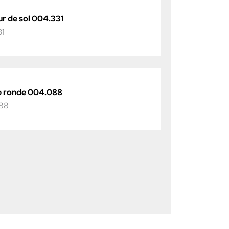
r de sol 004.331
31
e ronde 004.088
88