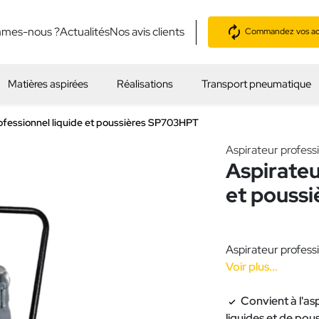
mmes-nous ?
Actualités
Nos avis clients
Commandez vos acc
Matières aspirées
Réalisations
Transport pneumatique
ofessionnel liquide et poussières SP703HPT
Aspirateur profess
Aspirateu
et pouss
Aspirateur professi
Voir plus...
Convient à l'as
liquides et de pou