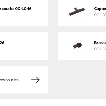
le courbe 004.046
Capteu
004.3
326
Bross
004.0
es pour les