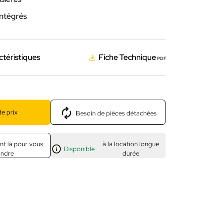
ntégrés
ctéristiques
Fiche Technique
PDF
e prix
Besoin de pièces détachées
nt là pour vous
à la location longue
Disponible
ondre
durée