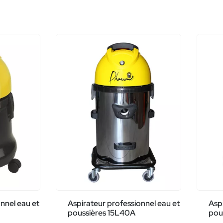
nnel eau et
Aspirateur professionnel eau et
Aspi
poussières 15L40A
pou