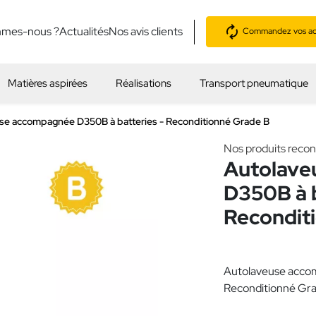
mmes-nous ?
Actualités
Nos avis clients
Commandez vos acc
Matières aspirées
Réalisations
Transport pneumatique
se accompagnée D350B à batteries - Reconditionné Grade B
Nos produits recon
Autolave
D350B à b
Recondit
Autolaveuse acco
Reconditionné Gr