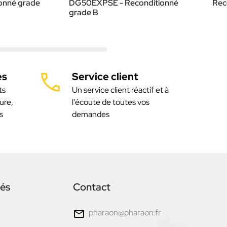
onné grade
DG50EXPSE - Reconditionné
Rec
grade B
es
Service client
ts
Un service client réactif et à
ure,
l’écoute de toutes vos
s
demandes
tés
Contact
pharaon@pharaon.fr