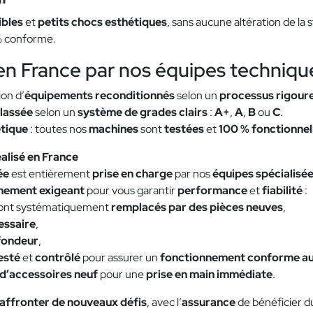
ibles
et
petits chocs esthétiques
, sans aucune altération de l
% conforme.
en France par nos équipes techniqu
ion d’
équipements reconditionnés
selon un
processus rigour
lassée
selon un
système de grades clairs
:
A+
,
A
,
B
ou
C
.
tique
: toutes nos
machines
sont
testées
et
100 % fonctionnel
alisé en France
ée
est entièrement
prise en charge
par nos
équipes spécialisé
nement exigeant
pour vous garantir
performance
et
fiabilité
:
ont systématiquement
remplacés par des pièces neuves
,
essaire
,
fondeur
,
esté
et
contrôlé
pour assurer un
fonctionnement conforme aux
 d’accessoires neuf
pour une
prise en main immédiate
.
affronter de nouveaux défis
, avec l’
assurance
de bénéficier 