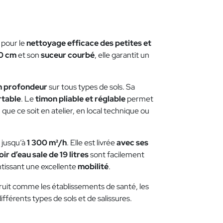
 pour le
nettoyage efficace des petites et
90 cm
et son
suceur courbé
, elle garantit un
n profondeur
sur tous types de sols. Sa
rtable
. Le
timon pliable et réglable
permet
, que ce soit en atelier, en local technique ou
r jusqu’à
1 300 m²/h
. Elle est livrée
avec ses
ir d’eau sale de 19 litres
sont facilement
ntissant une excellente
mobilité
.
uit comme les établissements de santé, les
différents types de sols et de salissures.