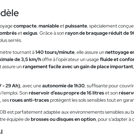
odèle
toyage
compacte
,
maniable
et
puissante
, spécialement conçue
ombrés
et
exigus
. Grâce à son
rayon de braquage réduit de 
plus serrés.
mètre tournant à
140 tours/minute
, elle assure un
nettoyage e
ximale de 3,5 km/h
offre à l’opérateur un usage
fluide et confo
et assure un
rangement facile avec un gain de place important
V - 29 Ah)
, avec une
autonomie de 1h30
, suffisante pour couvri
à l’emploi. Son
réservoir d’eau propre de 16 litres
et son
réservo
s, ses
roues anti-traces
protègent les sols sensibles tout en gara
50B est parfaitement adaptée aux environnements sensibles au br
être équipée de
brosses ou disques en option
, pour s’adapter à 
l