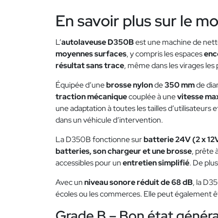
En savoir plus sur le m
L’
autolaveuse D350B
est une machine de net
moyennes surfaces
, y compris les espaces
enc
résultat sans trace
, même dans les virages les 
Équipée d’une
brosse nylon
de
350 mm
de dia
traction mécanique
couplée à une
vitesse ma
une adaptation à toutes les tailles d’utilisateurs 
dans un véhicule d’intervention.
La D350B fonctionne sur
batterie 24V (2 x 12
batteries, son chargeur et une brosse
, prête 
accessibles pour un
entretien simplifié
. De plu
Avec un
niveau sonore réduit de 68 dB
, la D3
écoles ou les commerces. Elle peut également 
Grade B – Bon état généra