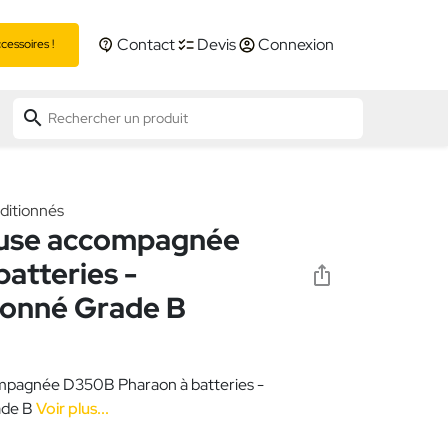
Contact
Devis
Connexion
essoires !
search
ditionnés
use accompagnée
atteries -
ionné Grade B
mpagnée D350B Pharaon à batteries -
ade B
Voir plus...