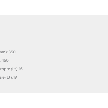
(mm): 350
: 450
ropre (Lt): 16
le (Lt): 19