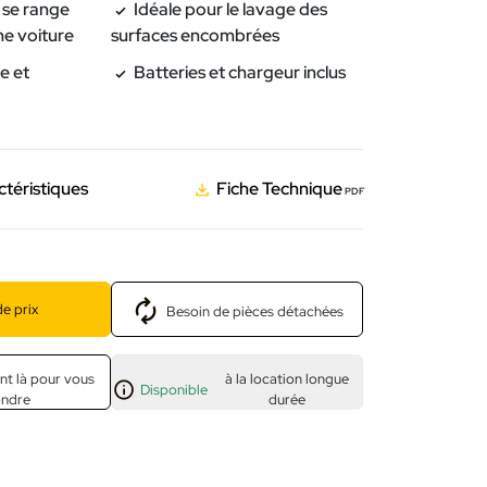
 se range
Idéale pour le lavage des
ne voiture
surfaces encombrées
le et
Batteries et chargeur inclus
ctéristiques
Fiche Technique
PDF
e prix
Besoin de pièces détachées
nt là pour vous
à la location longue
Disponible
ondre
durée