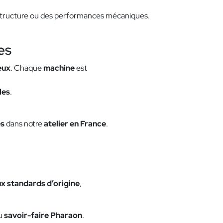
a structure ou des performances mécaniques.
es
eux
. Chaque
machine
est
les
.
es
dans notre
atelier en France
.
 standards d’origine
,
du
savoir-faire Pharaon
.