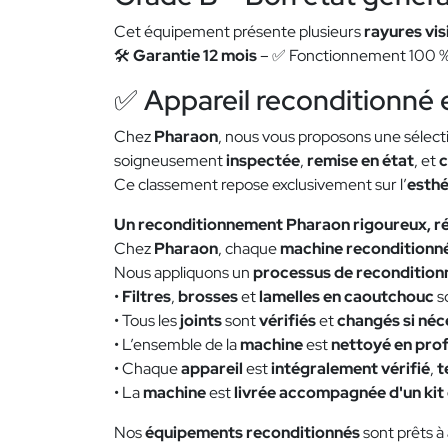
Cet équipement présente plusieurs
rayures vis
🛠️
Garantie 12 mois
– ✅ Fonctionnement 100 
✅ Appareil reconditionné 
Chez
Pharaon
, nous vous proposons une sélect
soigneusement
inspectée
,
remise en état
, et
c
Ce classement repose exclusivement sur l’
esthé
Un reconditionnement Pharaon rigoureux, ré
Chez
Pharaon
, chaque
machine reconditionn
Nous appliquons un
processus de recondition
•
Filtres
,
brosses
et
lamelles en caoutchouc
s
• Tous les
joints
sont
vérifiés
et
changés si néc
• L’ensemble de la
machine
est
nettoyé en pro
• Chaque
appareil
est
intégralement vérifié
,
t
• La
machine
est
livrée accompagnée d'un kit
Nos
équipements reconditionnés
sont prêts à