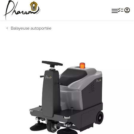
menu
Balayeuse autoportée