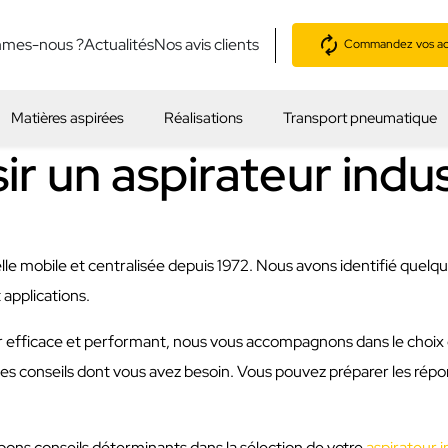
mmes-nous ?
Actualités
Nos avis clients
Commandez vos acc
Matières aspirées
Réalisations
Transport pneumatique
 un aspirateur indust
rielle mobile et centralisée depuis 1972. Nous avons identifié quel
 applications.
r efficace et performant, nous vous accompagnons dans le choix d
es conseils dont vous avez besoin. Vous pouvez préparer les répon
bons conseils déterminants dans la sélection de votre
aspirateur i