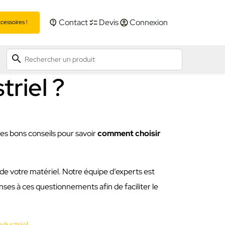
Contact
Devis
Connexion
essoires !
search
riel ?
ques bons conseils pour savoir
comment choisir
e votre matériel. Notre équipe d’experts est
ses à ces questionnements afin de faciliter le
ndustriel
.