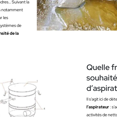
udres… Suivant la
ons notamment
r les
 systèmes de
nsité
de la
Quelle f
souhaité
d’aspirat
Il s’agit ici de dé
l’aspirateur
: s’
activités de ne