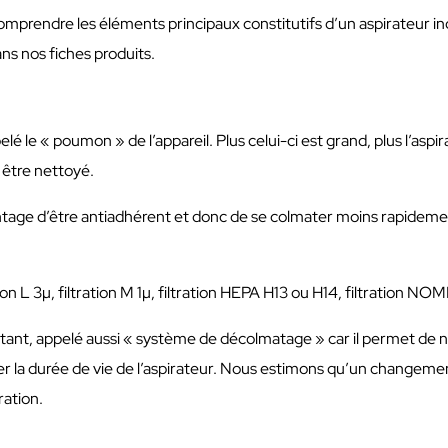
i comprendre les éléments principaux constitutifs d’un aspirateur 
ns nos fiches produits.
elé le « poumon » de l’appareil. Plus celui-ci est grand, plus l’a
 être nettoyé.
ntage d’être antiadhérent et donc de se colmater moins rapideme
ration L 3µ, filtration M 1µ, filtration HEPA H13 ou H14, filtration
tant, appelé aussi « système de décolmatage » car il permet de n
ger la durée de vie de l’aspirateur. Nous estimons qu’un changement
ration.