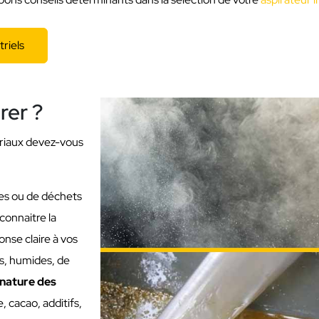
riels
rer ?
riaux devez-vous
ères ou de déchets
 connaitre la
nse claire à vos
es, humides, de
nature des
e, cacao, additifs,