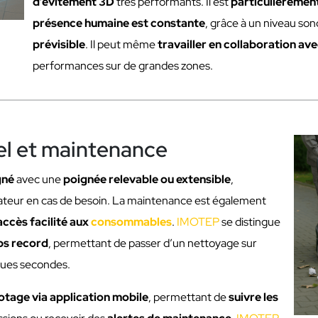
d’évitement 3D
très performants. Il est
particulièremen
présence humaine est constante
, grâce à un niveau so
prévisible
. Il peut même
travailler en collaboration av
performances sur de grandes zones.
l et maintenance
gné
avec une
poignée relevable ou extensible
,
rateur en cas de besoin. La maintenance est également
accès facilité aux
consommables
.
IMOTEP
se distingue
ps record
, permettant de passer d’un nettoyage sur
ques secondes.
lotage via application mobile
, permettant de
suivre les