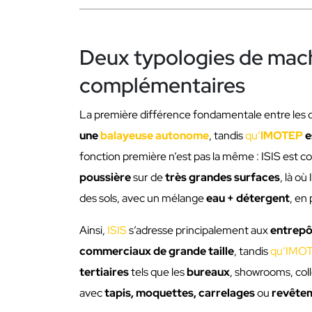
Deux typologies de mac
complémentaires
La première différence fondamentale entre les 
une
balayeuse autonome
, tandis
qu’
IMOTEP
e
fonction première n’est pas la même : ISIS est 
poussière
sur de
très grandes surfaces
, là o
des sols, avec un mélange
eau + détergent
, en
Ainsi,
ISIS
s’adresse principalement aux
entrepô
commerciaux de grande taille
, tandis
qu’IMO
tertiaires
tels que les
bureaux
, showrooms, coll
avec
tapis, moquettes, carrelages
ou
revête