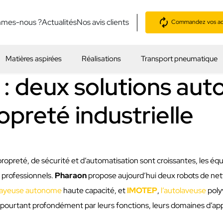
mmes-nous ?
Actualités
Nos avis clients
Commandez vos acc
Matières aspirées
Réalisations
Transport pneumatique
 : deux solutions au
opreté industrielle
opreté, de sécurité et d’automatisation sont croissantes, les éq
 professionnels.
Pharaon
propose aujourd’hui deux robots de ne
layeuse autonome
haute capacité, et
IMOTEP
,
l’autolaveuse
poly
t pourtant profondément par leurs fonctions, leurs domaines d’app