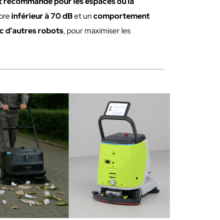
t recommandé pour les espaces où la
nore
inférieur à 70 dB
et un
comportement
ec d’autres robots
, pour maximiser les