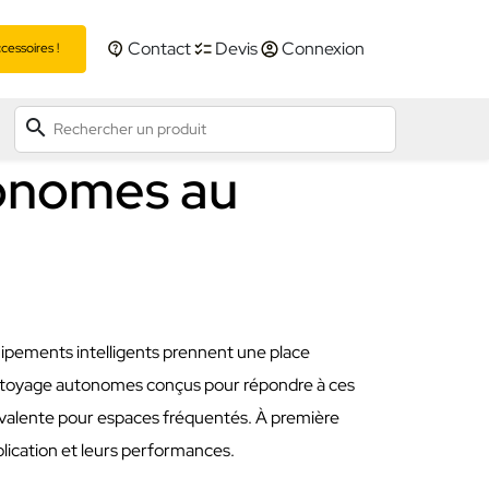
Contact
Devis
Connexion
essoires !
search
tonomes au
uipements intelligents prennent une place
ttoyage autonomes conçus pour répondre à ces
valente pour espaces fréquentés. À première
lication et leurs performances.