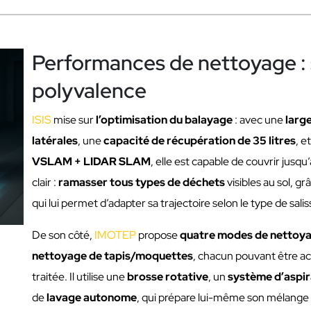
Performances de nettoyage : 
polyvalence
ISIS
mise sur
l’optimisation du balayage
: avec une
larg
latérales
, une
capacité de récupération de 35 litres
, e
VSLAM + LIDAR SLAM
, elle est capable de couvrir jusqu
clair :
ramasser tous types de déchets
visibles au sol, g
qui lui permet d’adapter sa trajectoire selon le type de sal
De son côté,
IMOTEP
propose
quatre modes de nettoy
nettoyage de tapis/moquettes
, chacun pouvant être ac
traitée. Il utilise une
brosse rotative
, un
système d’aspir
de
lavage autonome
, qui prépare lui-même son mélange