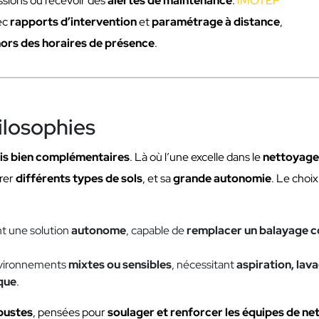
sions ou recevoir des
alertes de maintenance
.
IMOTEP
vec
rapports d’intervention
et
paramétrage à distance
,
hors des horaires de présence
.
ilosophies
is bien complémentaires
. Là où l’une excelle dans le
nettoyage 
érer
différents types de sols
, et sa
grande autonomie
. Le choi
nt une solution
autonome
, capable de
remplacer un balayage c
nvironnements
mixtes ou sensibles
, nécessitant
aspiration, lav
que
.
bustes
, pensées pour
soulager et renforcer les équipes de n