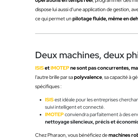
opérations en temps réel
, programmer des mis
dispose lui aussi d’une application de gestion, a
ce qui permet un
pilotage fluide, même en de
Deux machines, deux ph
ISIS
et
IMOTEP
ne sont pas concurrentes, ma
l’autre brille par sa
polyvalence
, sa capacité à g
spécifiques :
ISIS
est idéale pour les entreprises chercha
suivi intelligent et connecté.
IMOTEP
conviendra parfaitement à des e
nettoyage silencieux, précis et économi
Chez Pharaon, vous bénéficiez de
machines ro