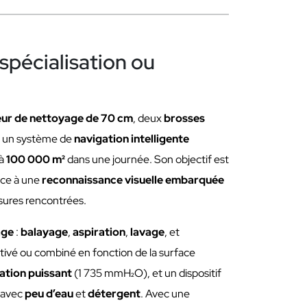
spécialisation ou
eur de nettoyage de 70 cm
, deux
brosses
t un système de
navigation intelligente
’à
100 000 m²
dans une journée. Son objectif est
râce à une
reconnaissance visuelle embarquée
issures rencontrées.
age
:
balayage
,
aspiration
,
lavage
, et
tivé ou combiné en fonction de la surface
ation puissant
(1 735 mmH₂O), et un dispositif
 avec
peu d’eau
et
détergent
. Avec une