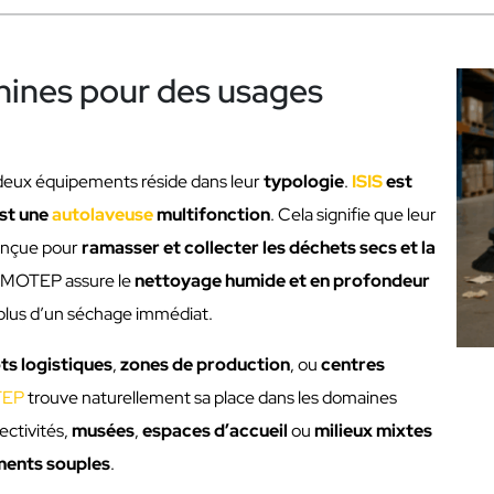
hines pour des usages
deux équipements réside dans leur
typologie
.
ISIS
est
st une
autolaveuse
multifonction
. Cela signifie que leur
conçue pour
ramasser et collecter les déchets secs et la
ù IMOTEP assure le
nettoyage humide et en profondeur
 plus d’un séchage immédiat.
ts logistiques
,
zones de production
, ou
centres
TEP
trouve naturellement sa place dans les domaines
ectivités,
musées
,
espaces d’accueil
ou
milieux mixtes
ments souples
.