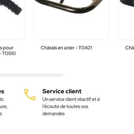
es pour
Châssis en acier - T0421
Châs
 - T0510
es
Service client
ts
Un service client réactif et à
ure,
l’écoute de toutes vos
s
demandes