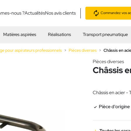
mmes-nous ?
Actualités
Nos avis clients
Commandez vos acc
Matières aspirées
Réalisations
Transport pneumatique
ge pour aspirateurs professionnels
Pièces diverses
Châssis en aci
Pièces diverses
Châssis e
Châssis en acier -
Pièce d'origine
Toutes les cara