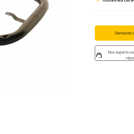
Demande d
Nos experts so
rép