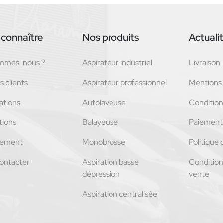
connaître
Nos produits
Actuali
ommes-nous ?
Aspirateur industriel
Livraison
s clients
Aspirateur professionnel
Mentions 
ations
Autolaveuse
Conditions
tions
Balayeuse
Paiement 
tement
Monobrosse
Politique 
ontacter
Aspiration basse
Condition
dépression
vente
Aspiration centralisée