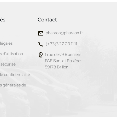
tés
Contact
pharaon@pharaon.fr
légales
(+33)3 27 09 11 11
 d'utilisation
1 rue des 9 Bonniers
PAE Sars et Rosières
sécurisé
59178 Brillon
de confidentialité
s générales de