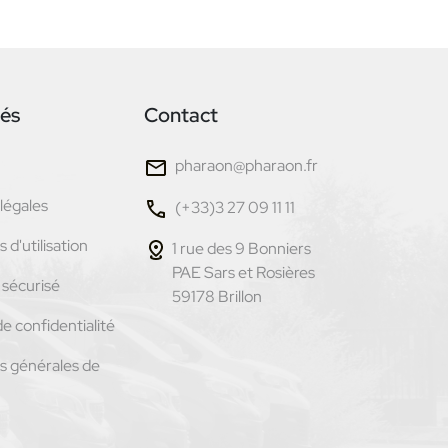
tés
Contact
pharaon@pharaon.fr
légales
(+33)3 27 09 11 11
 d'utilisation
1 rue des 9 Bonniers
PAE Sars et Rosières
sécurisé
59178 Brillon
de confidentialité
s générales de