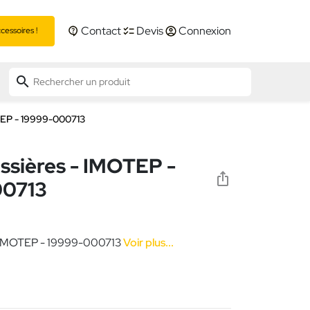
Contact
Devis
Connexion
essoires !
search
OTEP - 19999-000713
ussières - IMOTEP -
00713
 - IMOTEP - 19999-000713
Voir plus...