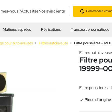
mmes-nous ?
Actualités
Nos avis clients
Commandez vos acc
Matières aspirées
Réalisations
Transport pneumatique
ge pour autolaveuses
Filtres autolaveuse
Filtre poussières - IM
Filtres autolaveuse
Filtre po
19999-0
Filtre poussières
Pièce d'origine