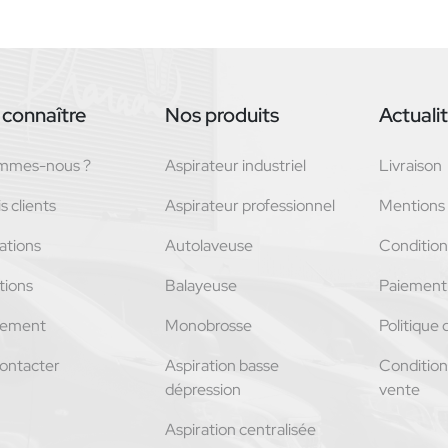
connaître
Nos produits
Actuali
ommes-nous ?
Aspirateur industriel
Livraison
s clients
Aspirateur professionnel
Mentions 
ations
Autolaveuse
Conditions
tions
Balayeuse
Paiement 
tement
Monobrosse
Politique 
ontacter
Aspiration basse
Condition
dépression
vente
Aspiration centralisée