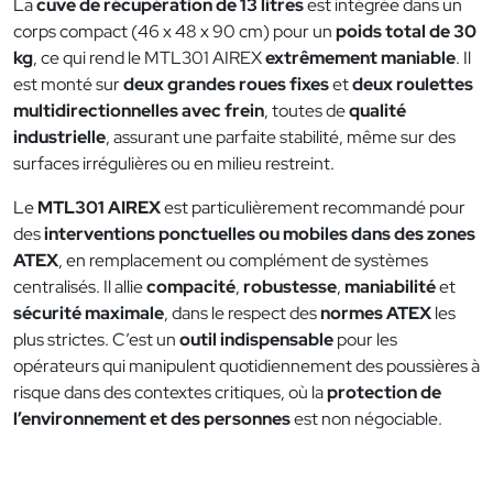
La
cuve de récupération de 13 litres
est intégrée dans un
corps compact (46 x 48 x 90 cm) pour un
poids total de 30
kg
, ce qui rend le MTL301 AIREX
extrêmement maniable
. Il
est monté sur
deux grandes roues fixes
et
deux roulettes
multidirectionnelles avec frein
, toutes de
qualité
industrielle
, assurant une parfaite stabilité, même sur des
surfaces irrégulières ou en milieu restreint.
Le
MTL301 AIREX
est particulièrement recommandé pour
des
interventions ponctuelles ou mobiles dans des zones
ATEX
, en remplacement ou complément de systèmes
centralisés. Il allie
compacité
,
robustesse
,
maniabilité
et
sécurité maximale
, dans le respect des
normes ATEX
les
plus strictes. C’est un
outil indispensable
pour les
opérateurs qui manipulent quotidiennement des poussières à
risque dans des contextes critiques, où la
protection de
l’environnement et des personnes
est non négociable.