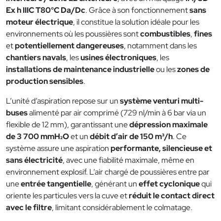
Ex h IIIC T80°C Da/Dc
. Grâce à son fonctionnement
sans
moteur électrique
, il constitue la solution idéale pour les
environnements où les poussières sont
combustibles
,
fines
et
potentiellement dangereuses
, notamment dans les
chantiers navals
, les
usines électroniques
, les
installations de maintenance industrielle
ou les
zones de
production sensibles
.
L’unité d’aspiration repose sur un
système venturi multi-
buses
alimenté par air comprimé (729 nl/min à 6 bar via un
flexible de 12 mm), garantissant une
dépression maximale
de 3 700 mmH₂O
et un
débit d’air de 150 m³/h
. Ce
système assure une aspiration
performante, silencieuse et
sans électricité
, avec une fiabilité maximale, même en
environnement explosif. L’air chargé de poussières entre par
une
entrée tangentielle
, générant un
effet cyclonique
qui
oriente les particules vers la cuve et
réduit le contact direct
avec le filtre
, limitant considérablement le colmatage.