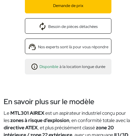
Demande de prix
Besoin de pièces détachées
Nos experts sont là pour vous répondre
Disponible
à la location longue durée
En savoir plus sur le modèle
Le
MTL301 AIREX
est un aspirateur industriel conçu pour
les
zones à risque d’explosion
, en conformité totale avec la
directive ATEX
, et plus précisément classé
zone 20
intérieure / zone 22 extérieure
, avec un marquage
II 1/3D