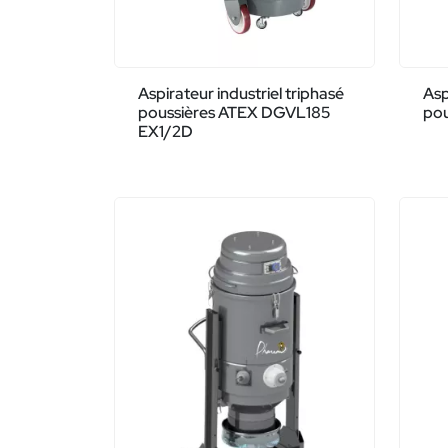
Aspirateur industriel triphasé
Asp
poussières ATEX DGVL185
pou
EX1/2D