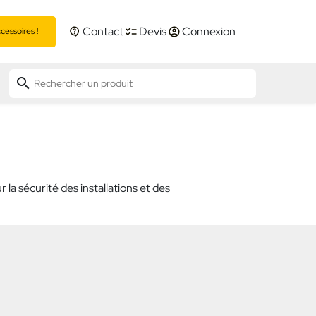
Contact
Devis
Connexion
essoires !
search
la sécurité des installations et des