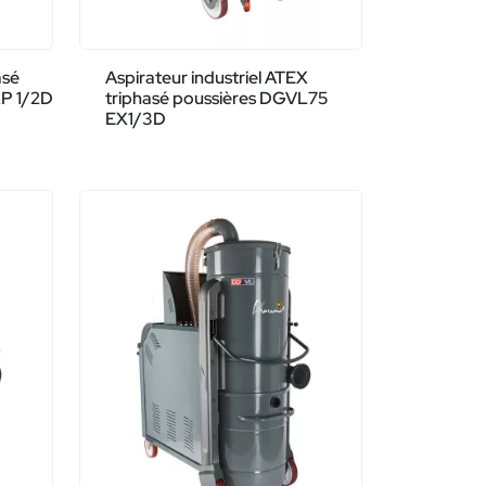
asé
Aspirateur industriel ATEX
P 1/2D
triphasé poussières DGVL75
EX1/3D