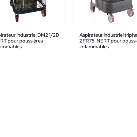
irateur industriel DM2 1/2D
Aspirateur industriel triph
RT pour poussières
ZFR75 INERT pour poussi
lammables
inflammables