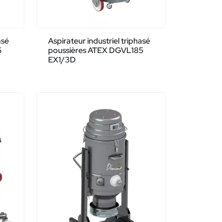
asé
Aspirateur industriel triphasé
5
poussières ATEX DGVL185
EX1/3D