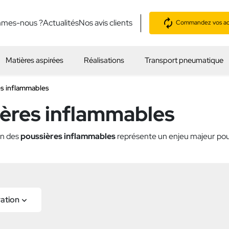
mmes-nous ?
Actualités
Nos avis clients
Commandez vos acc
Matières aspirées
Réalisations
Transport pneumatique
es inflammables
ières inflammables
on des
poussières inflammables
représente un enjeu majeur pour 
ration
