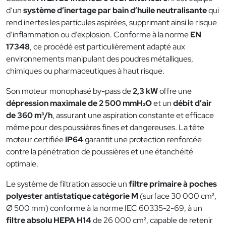
d’un
système d’inertage par bain d’huile neutralisante
qui
rend inertes les particules aspirées, supprimant ainsi le risque
d’inflammation ou d’explosion. Conforme à la norme
EN
17348
, ce procédé est particulièrement adapté aux
environnements manipulant des poudres métalliques,
chimiques ou pharmaceutiques à haut risque.
Son moteur monophasé by-pass de
2,3 kW
offre une
dépression maximale de 2 500 mmH₂O
et un
débit d’air
de 360 m³/h
, assurant une aspiration constante et efficace
même pour des poussières fines et dangereuses. La tête
moteur certifiée
IP64
garantit une protection renforcée
contre la pénétration de poussières et une étanchéité
optimale.
Le système de filtration associe un
filtre primaire à poches
polyester antistatique catégorie M
(surface 30 000 cm²,
Ø 500 mm) conforme à la norme IEC 60335-2-69, à un
filtre absolu HEPA H14
de 26 000 cm², capable de retenir