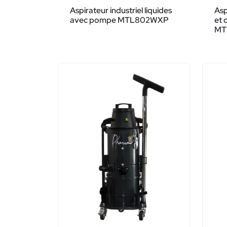
Aspirateur industriel liquides
Asp
avec pompe MTL802WXP
et 
MT