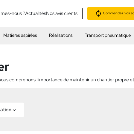
mmes-nous ?
Actualités
Nos avis clients
Commandez vos acc
Matières aspirées
Réalisations
Transport pneumatique
er
 nous comprenons l'importance de maintenir un chantier propre et
ration
