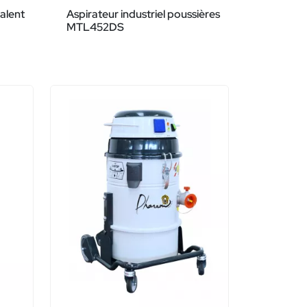
valent
Aspirateur industriel poussières
MTL452DS