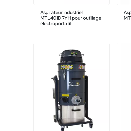
Aspirateur industriel
Asp
MTL401DRYH pour outillage
MT
électroportatif