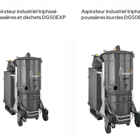
irateur industriel triphasé
Aspirateur industriel triph
ssières et déchets DG50EXP
poussières lourdes DG5