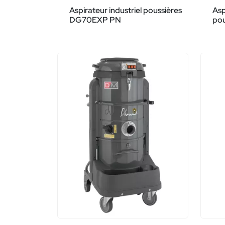
Aspirateur industriel poussières
Asp
DG70EXP PN
po