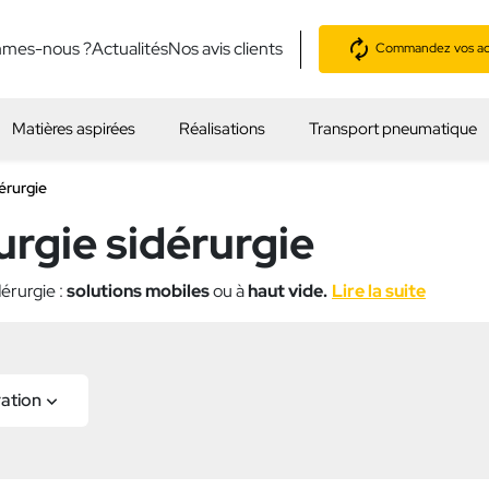
mmes-nous ?
Actualités
Nos avis clients
Commandez vos acc
Matières aspirées
Réalisations
Transport pneumatique
érurgie
urgie sidérurgie
dérurgie :
solutions mobiles
ou à
haut vide.
Lire la suite
ration
