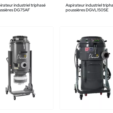
irateur industriel triphasé
Aspirateur industriel triph
ussières DG75AF
poussières DGVL150SE