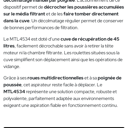
décolmatage manuel par poignée
. L’actionnement de ce
dispositif permet de
décrocher les poussières accumulées
sur le média filtrant
et de les
faire tomber directement
dans la cuve
. Un décolmatage régulier permet de conserver
de bonnes performances de filtration.
Le MTL4534 est doté d’une
cuve de récupération de 45
litres
, facilement décrochable sans avoir à retirer la tête
moteur ni la chambre filtrante. Les roulettes situées sous la
cuve simplifient son déplacement ainsi que les opérations de
vidange.
Grâce à ses
roues multidirectionnelles
et à sa
poignée de
poussée
, cet aspirateur reste facile à déplacer. Le
MTL4534
représente une solution compacte, robuste et
polyvalente, parfaitement adaptée aux environnements
exigeant une aspiration fiable en fonctionnement continu.