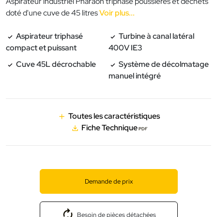
Aspirateur industriel Pharaon triphasé poussières et déchets
doté d'une cuve de 45 litres
Voir plus...
Aspirateur triphasé
Turbine à canal latéral
compact et puissant
400V IE3
Cuve 45L décrochable
Système de décolmatage
manuel intégré
Toutes les caractéristiques
Fiche Technique
PDF
Demande de prix
Besoin de pièces détachées