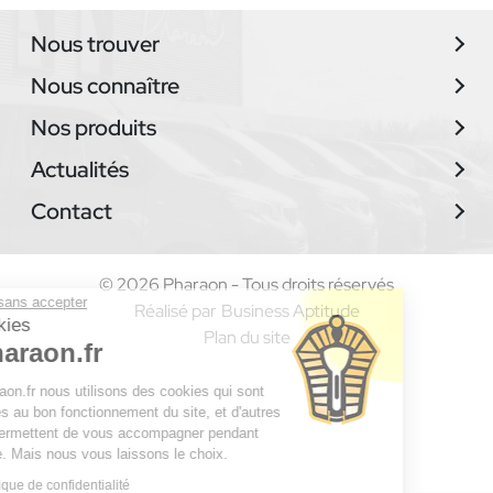
Nous trouver
Nous connaître
Nos produits
Actualités
Contact
© 2026 Pharaon - Tous droits réservés
Continuer sans accepter
Réalisé par
Business Aptitude
Les cookies
Plan du site
de Pharaon.fr
Chez Pharaon.fr nous utilisons des cookies qui sont
nécessaires au bon fonctionnement du site, et d'autres
qui nous permettent de vous accompagner pendant
votre visite. Mais nous vous laissons le choix.
Lire la politique de confidentialité