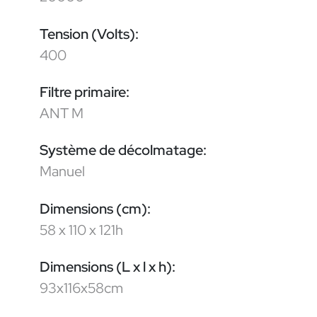
Tension (Volts):
400
Filtre primaire:
ANT M
Système de décolmatage:
Manuel
Dimensions (cm):
58 x 110 x 121h
Dimensions (L x l x h):
93x116x58cm