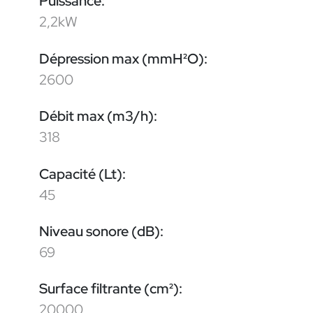
Puissance:
2,2kW
Dépression max (mmH²O):
2600
Débit max (m3/h):
318
Capacité (Lt):
45
Niveau sonore (dB):
69
Surface filtrante (cm²):
20000