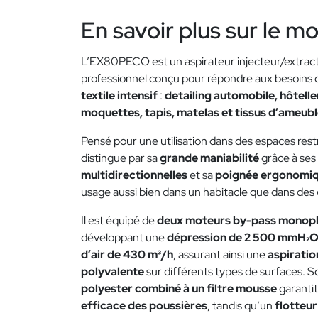
En savoir plus sur le m
L’EX80PECO est un aspirateur injecteur/extrac
professionnel conçu pour répondre aux besoins
textile intensif
:
detailing automobile, hôtelle
moquettes, tapis, matelas et tissus d’ameu
Pensé pour une utilisation dans des espaces restre
distingue par sa
grande maniabilité
grâce à ses
multidirectionnelles
et sa
poignée ergonomi
usage aussi bien dans un habitacle que dans des 
Il est équipé de
deux moteurs by-pass monop
développant une
dépression de 2 500 mmH₂
d’air de 430 m³/h
, assurant ainsi une
aspiratio
polyvalente
sur différents types de surfaces. 
polyester combiné à un filtre mousse
garanti
efficace des poussières
, tandis qu’un
flotteur