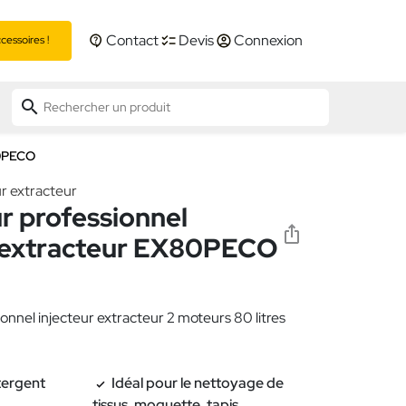
Contact
Devis
Connexion
essoires !
search
80PECO
ur extracteur
r professionnel
r extracteur EX80PECO
onnel injecteur extracteur 2 moteurs 80 litres
tergent
Idéal pour le nettoyage de
tissus, moquette, tapis…