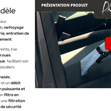
odèle
teur
 du
nettoyage
rie, entretien de
blement
.
ints, il se
roues
que
, facilitant son
escaliers.
hasés
,
O
et un
débit
n puissante et
Son
filtre en
t une
filtration
 de sécurité