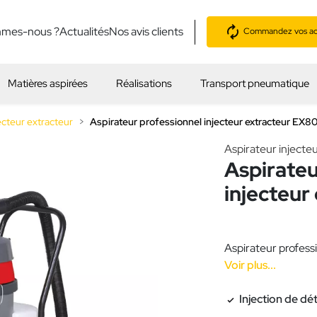
mmes-nous ?
Actualités
Nos avis clients
Commandez vos acc
Matières aspirées
Réalisations
Transport pneumatique
ecteur extracteur
Aspirateur professionnel injecteur extracteur EX
Aspirateur injecte
Aspirateu
injecteu
Aspirateur professi
Voir plus...
Injection de dé