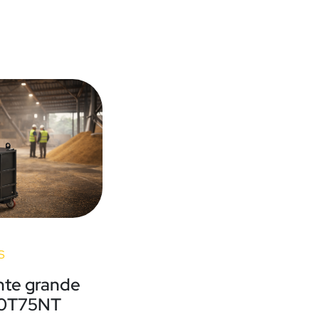
S
nte grande
00T75NT