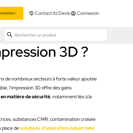
Contact
Devis
Connexion
essoires !
search
mpression 3D ?
ans de nombreux secteurs à forte valeur ajoutée
xible, l’impression 3D offre des gains
 en matière de sécurité
, notamment liés à la
trices, substances CMR, contamination croisée
n place de
solutions d’aspiration industrielle