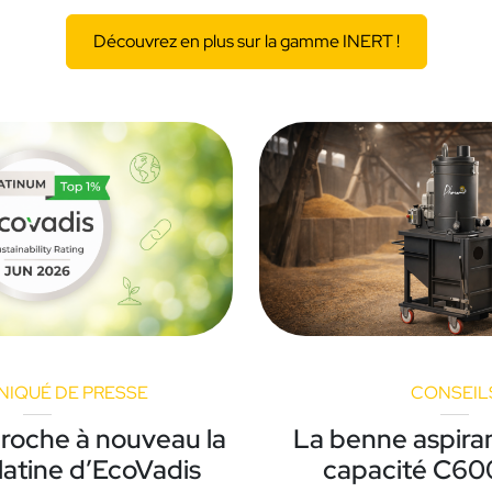
Découvrez en plus sur la gamme INERT !
IQUÉ DE PRESSE
CONSEIL
roche à nouveau la
La benne aspira
latine d’EcoVadis
capacité C6