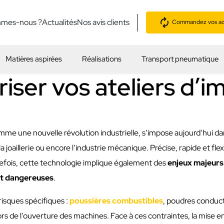
mmes-nous ?
Actualités
Nos avis clients
Commandez vos acc
Matières aspirées
Réalisations
Transport pneumatique
ser vos ateliers d’i
me une nouvelle révolution industrielle, s’impose aujourd’hui d
 la joaillerie ou encore l’industrie mécanique. Précise, rapide et fle
utefois, cette technologie implique également des
enjeux majeurs
nt dangereuses
.
risques spécifiques :
poussières combustibles
, poudres conduc
rs de l’ouverture des machines. Face à ces contraintes, la mise e