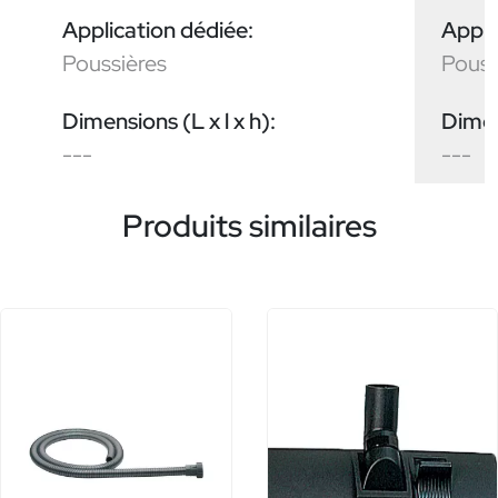
Application dédiée:
Appli
Poussières
Pouss
Dimensions (L x l x h):
Dimens
---
---
Produits similaires