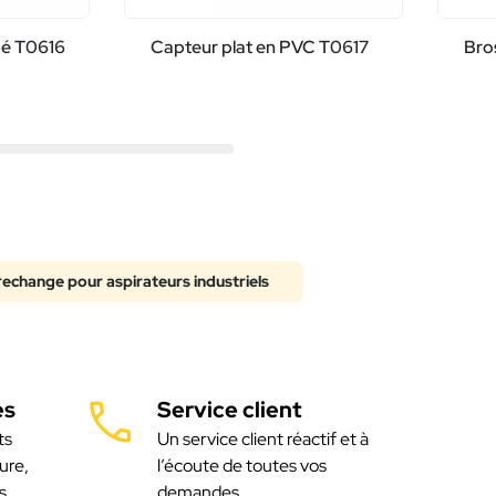
pé T0616
Capteur plat en PVC T0617
Bro
rechange pour aspirateurs industriels
es
Service client
ts
Un service client réactif et à
ure,
l’écoute de toutes vos
s
demandes