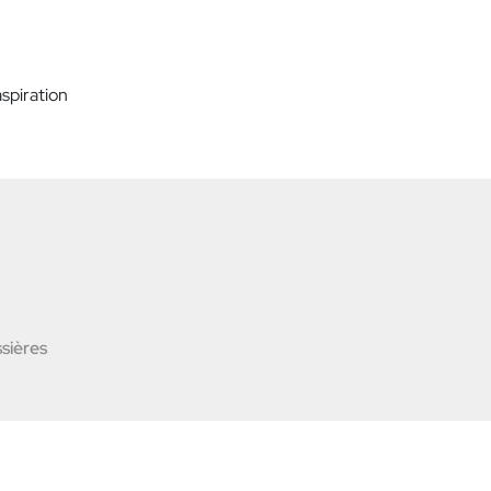
spiration
sières