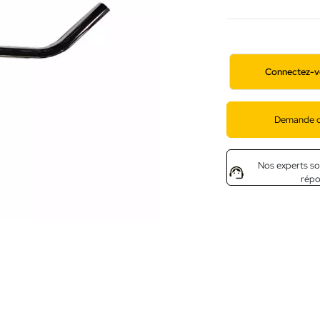
Connectez-v
Demande d
Nos experts so
rép