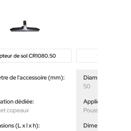
pteur de sol CR1080.50
Capteur de so
re de l'accessoire (mm):
Diamètre de l'acc
50
ation dédiée:
Application dédiée
 et copeaux
Poussières
ions (L x l x h):
Dimensions (L x l x