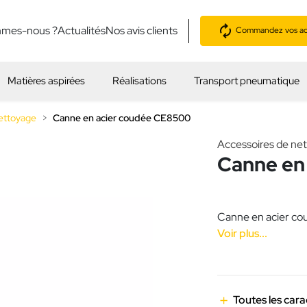
mmes-nous ?
Actualités
Nos avis clients
Commandez vos acc
Matières aspirées
Réalisations
Transport pneumatique
ettoyage
Canne en acier coudée CE8500
Accessoires de ne
Canne en
Canne en acier cou
Voir plus...
Toutes les cara