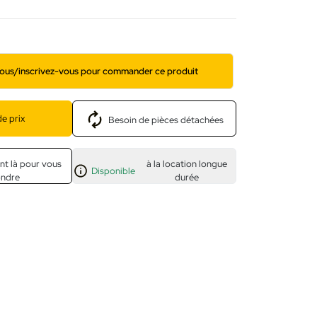
ous/inscrivez-vous pour commander ce produit
e prix
Besoin de pièces détachées
nt là pour vous
à la location longue
Disponible
ondre
durée