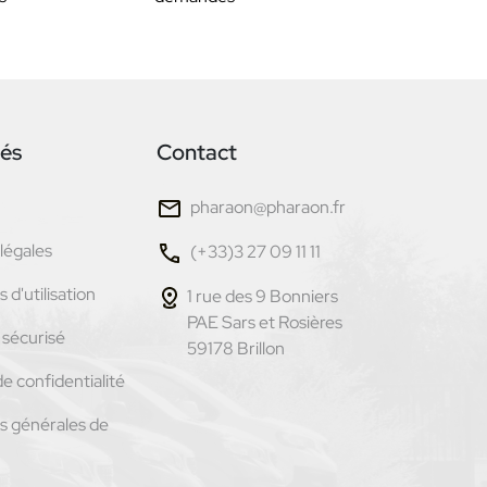
tés
Contact
pharaon@pharaon.fr
légales
(+33)3 27 09 11 11
 d'utilisation
1 rue des 9 Bonniers
PAE Sars et Rosières
sécurisé
59178 Brillon
de confidentialité
s générales de