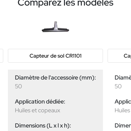
Comparez les modèles
Capteur de sol CR1101
Ca
Diamètre de l'accessoire (mm):
Diamèt
50
50
Application dédiée:
Applic
Huiles et copeaux
Huiles
Dimensions (L x l x h):
Dimens