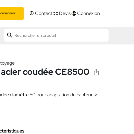
Contact
Devis
Connexion
essoires !
search
ttoyage
 acier coudée CE8500
dée diamètre 50 pour adaptation du capteur sol
ctéristiques