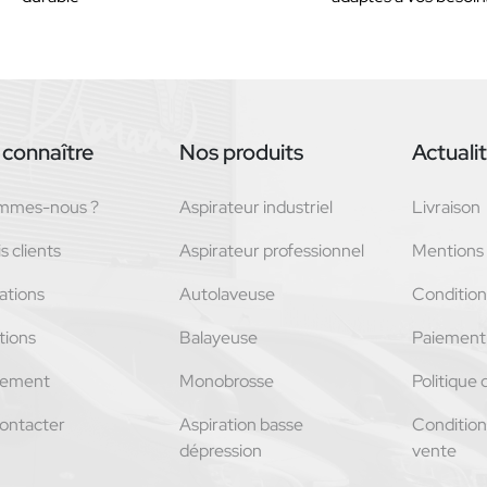
connaître
Nos produits
Actuali
ommes-nous ?
Aspirateur industriel
Livraison
s clients
Aspirateur professionnel
Mentions 
ations
Autolaveuse
Conditions
tions
Balayeuse
Paiement 
tement
Monobrosse
Politique 
ontacter
Aspiration basse
Condition
dépression
vente