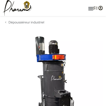
menu
Dépoussiéreur industriel