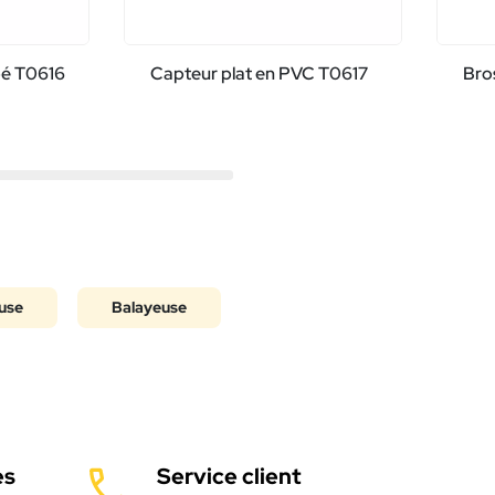
pé T0616
Capteur plat en PVC T0617
Bro
use
Balayeuse
es
Service client