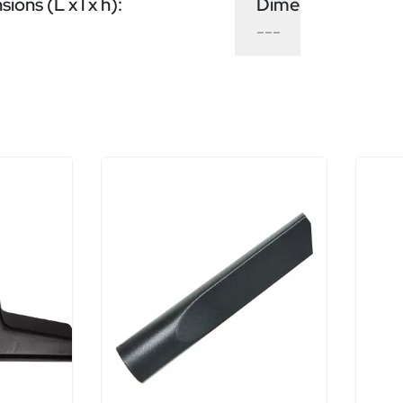
ions (L x l x h):
Dimensions (L x l x
---