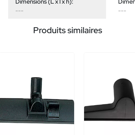
Dimensions (L x l x h):
Dimens
---
---
Produits similaires