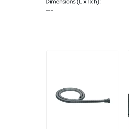
Dimensions (L x l x h):
---