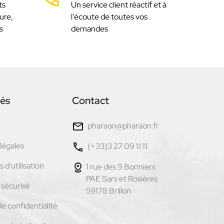
ts
Un service client réactif et à
ure,
l’écoute de toutes vos
s
demandes
tés
Contact
pharaon@pharaon.fr
légales
(+33)3 27 09 11 11
 d'utilisation
1 rue des 9 Bonniers
PAE Sars et Rosières
sécurisé
59178 Brillon
de confidentialité