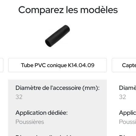
Comparez les modèles
Tube PVC conique K14.04.09
Capte
Diamètre de l'accessoire (mm):
Diamèt
32
32
Application dédiée:
Applic
Poussières
Pouss