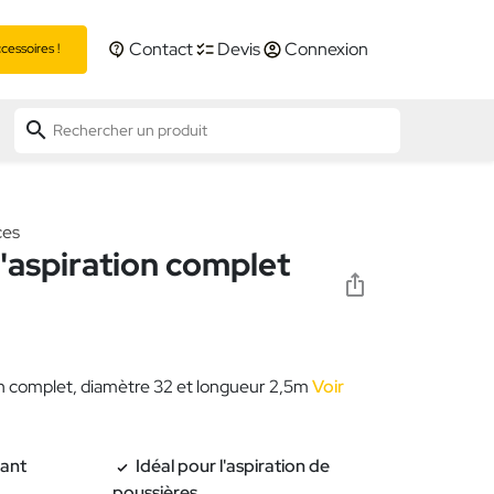
Contact
Devis
Connexion
essoires !
search
ces
d'aspiration complet
ion complet, diamètre 32 et longueur 2,5m
Voir
tant
Idéal pour l'aspiration de
poussières