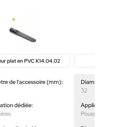
ur plat en PVC K14.04.02
Capteur sol K
re de l'accessoire (mm):
Diamètre de l'acc
32
ation dédiée:
Application dédiée
ières
Poussières