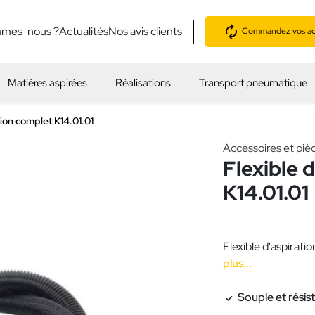
mmes-nous ?
Actualités
Nos avis clients
Commandez vos acc
Matières aspirées
Réalisations
Transport pneumatique
tion complet K14.01.01
Accessoires et piè
Flexible 
K14.01.01
Flexible d'aspirat
plus...
Souple et résis