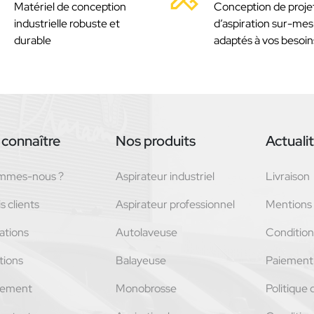
Matériel de conception
Conception de proje
industrielle robuste et
d’aspiration sur-mes
durable
adaptés à vos besoin
connaître
Nos produits
Actuali
ommes-nous ?
Aspirateur industriel
Livraison
s clients
Aspirateur professionnel
Mentions 
ations
Autolaveuse
Conditions
tions
Balayeuse
Paiement 
tement
Monobrosse
Politique 