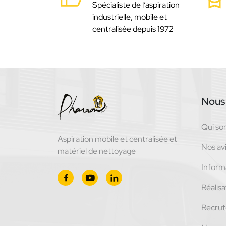
Spécialiste de l’aspiration
industrielle, mobile et
centralisée depuis 1972
Nous 
Qui s
Aspiration mobile et centralisée et
Nos avi
matériel de nettoyage
Inform
Réalisa
sons des cookies qui
nctionnement du site,
Recru
tent de vous
visite. Mais nous vous laissons le