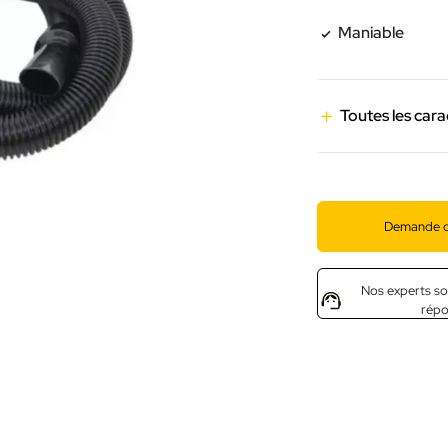
Maniable
Toutes les cara
Demande d
Nos experts so
rép