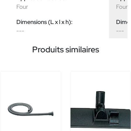
Four
Four
Dimensions (L x l x h):
Dimens
---
---
Produits similaires