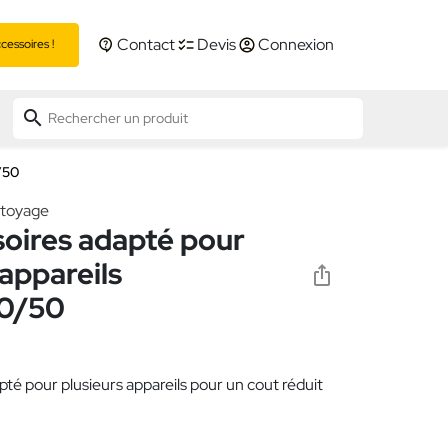
Contact
Devis
Connexion
essoires !
search
/50
ttoyage
soires adapté pour
 appareils
0/50
pté pour plusieurs appareils pour un cout réduit