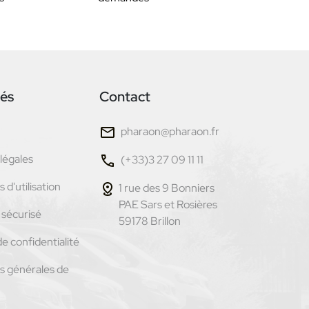
tés
Contact
pharaon@pharaon.fr
légales
(+33)3 27 09 11 11
 d'utilisation
1 rue des 9 Bonniers
PAE Sars et Rosières
sécurisé
59178 Brillon
de confidentialité
s générales de