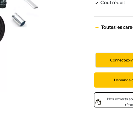
Cout réduit
Toutes les cara
Connectez-v
Demande d
Nos experts so
rép