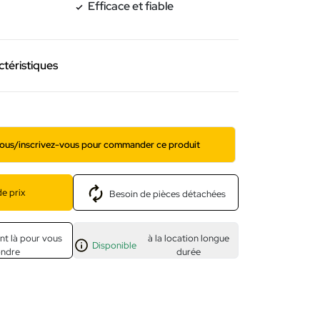
Efficace et fiable
ctéristiques
ous/inscrivez-vous pour commander ce produit
e prix
Besoin de pièces détachées
nt là pour vous
à la location longue
Disponible
ondre
durée