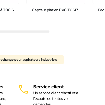
pé T0616
Capteur plat en PVC T0617
Bro
rechange pour aspirateurs industriels
es
Service client
ts
Un service client réactif et à
ure,
l’écoute de toutes vos
s
demandes