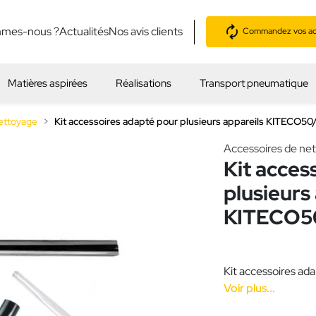
mmes-nous ?
Actualités
Nos avis clients
Commandez vos acc
Matières aspirées
Réalisations
Transport pneumatique
ettoyage
Kit accessoires adapté pour plusieurs appareils KITECO50
Accessoires de ne
Kit acces
plusieurs
KITECO5
Kit accessoires ada
Voir plus...