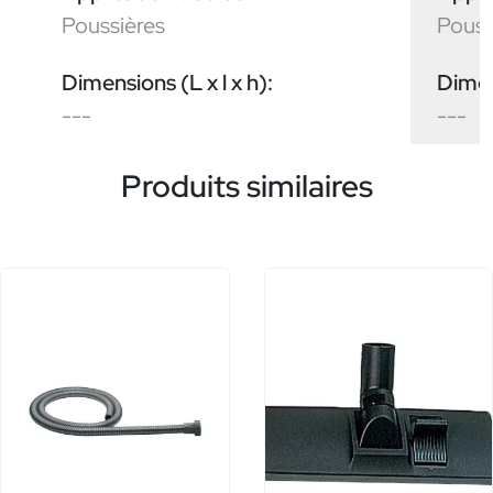
Poussières
Pouss
Dimensions (L x l x h):
Dimens
---
---
Produits similaires