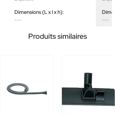
Dimensions (L x l x h):
Dimens
---
---
Produits similaires