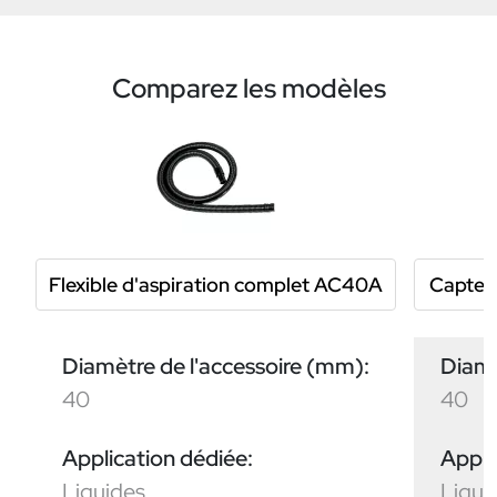
Comparez les modèles
Flexible d'aspiration complet AC40A
Capteu
Diamètre de l'accessoire (mm):
Diamè
40
40
Application dédiée:
Appli
Liquides
Liqui