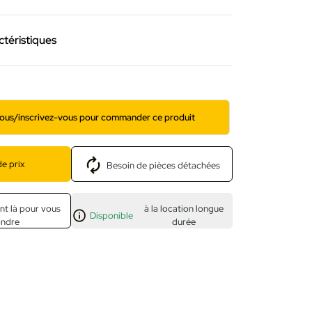
ctéristiques
ous/inscrivez-vous pour commander ce produit
e prix
Besoin de pièces détachées
nt là pour vous
à la location longue
Disponible
ondre
durée