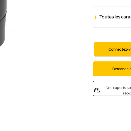
Toutes les cara
Connectez-v
Demande d
Nos experts so
rép