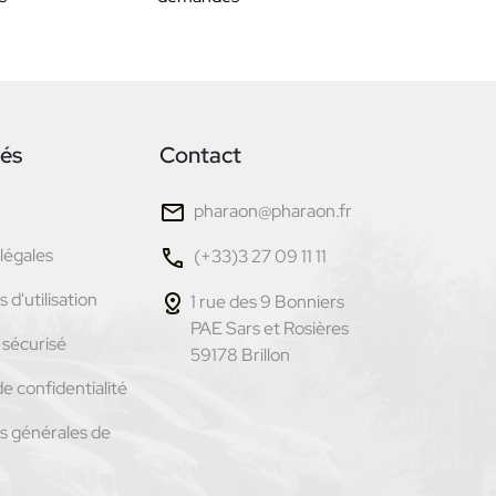
tés
Contact
pharaon@pharaon.fr
légales
(+33)3 27 09 11 11
 d'utilisation
1 rue des 9 Bonniers
PAE Sars et Rosières
sécurisé
59178 Brillon
de confidentialité
s générales de