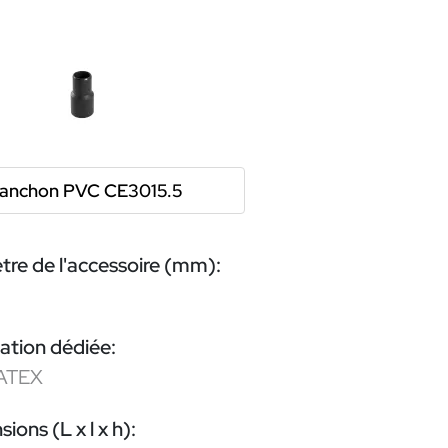
anchon PVC CE3015.5
re de l'accessoire (mm):
ation dédiée:
ATEX
ions (L x l x h):