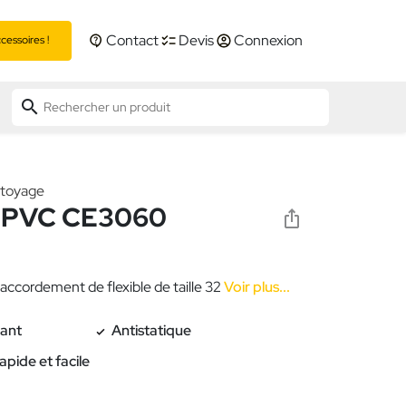
Contact
Devis
Connexion
essoires !
search
ttoyage
 PVC CE3060
cordement de flexible de taille 32
Voir plus...
tant
Antistatique
pide et facile