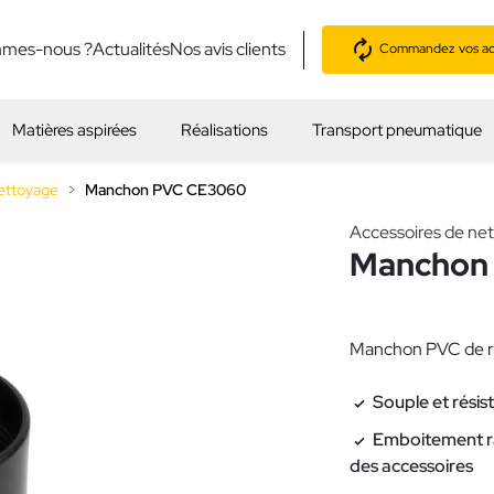
mmes-nous ?
Actualités
Nos avis clients
Commandez vos acc
Matières aspirées
Réalisations
Transport pneumatique
ettoyage
Manchon PVC CE3060
Accessoires de ne
Manchon
Manchon PVC de rac
Souple et résis
Emboitement ra
des accessoires