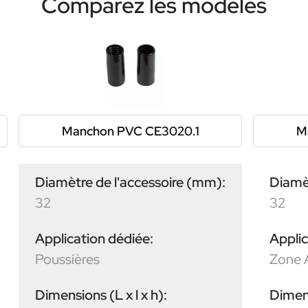
Comparez les modèles
Manchon PVC CE3020.1
M
Diamètre de l'accessoire (mm):
Diamèt
32
32
Application dédiée:
Applic
Poussières
Zone 
Dimensions (L x l x h):
Dimens