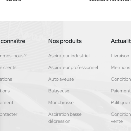
connaître
Nos produits
Actuali
ommes-nous ?
Aspirateur industriel
Livraison
s clients
Aspirateur professionnel
Mentions 
ations
Autolaveuse
Conditions
tions
Balayeuse
Paiement 
tement
Monobrosse
Politique 
ontacter
Aspiration basse
Condition
dépression
vente