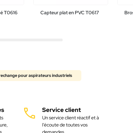
pé T0616
Capteur plat en PVC T0617
Bro
rechange pour aspirateurs industriels
es
Service client
ts
Un service client réactif et à
ure,
l’écoute de toutes vos
s
demandes