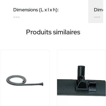
Dimensions (L x l x h):
Dimens
---
---
Produits similaires