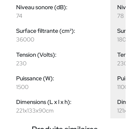
Niveau sonore (dB):
Nive
74
78
Surface filtrante (cm²):
Surf
36000
180
Tension (Volts):
Tens
230
230
Puissance (W):
Puis
1500
1100
Dimensions (L x l x h):
Dime
221x133x90cm
121