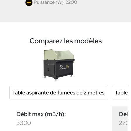
Puissance (W): 2200
Comparez les modèles
Table aspirante de fumées de 2 mètres
Table 
Débit max (m3/h):
Débi
3300
270