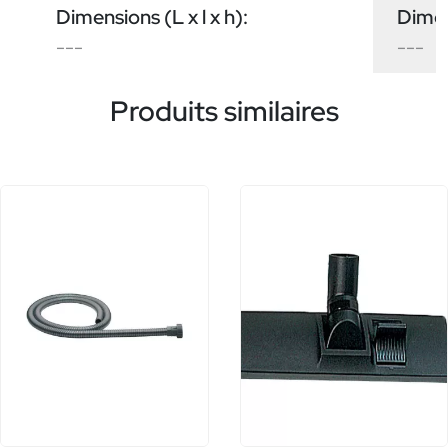
Dimensions (L x l x h):
Dimens
---
---
Produits similaires