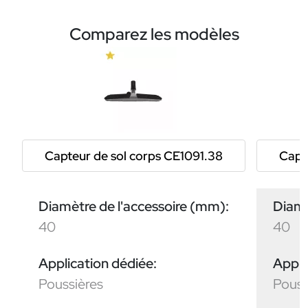
Comparez les modèles
Capteur de sol corps CE1091.38
Capt
Diamètre de l'accessoire (mm):
Diamè
40
40
Application dédiée:
Appli
Poussières
Pouss