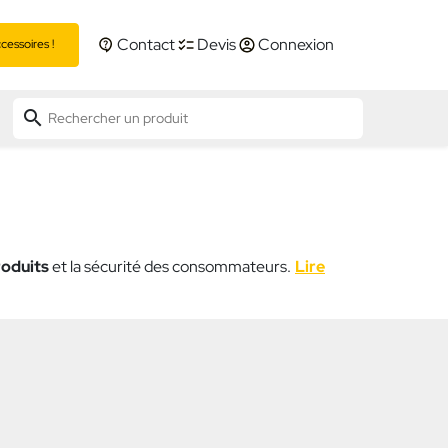
Contact
Devis
Connexion
essoires !
search
roduits
et la sécurité des consommateurs.
Lire