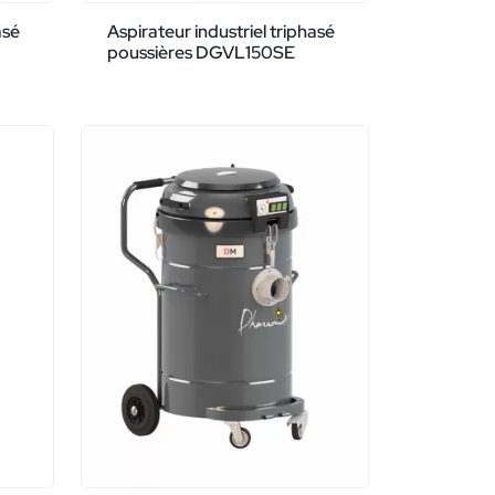
asé
Aspirateur industriel triphasé
poussières DGVL150SE