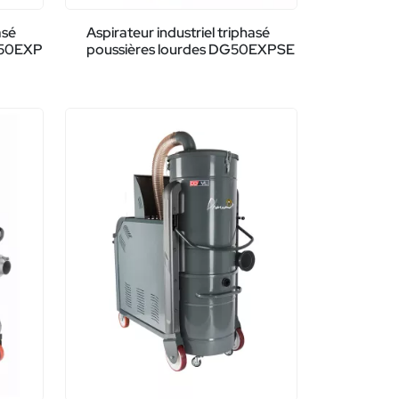
asé
Aspirateur industriel triphasé
G50EXP
poussières lourdes DG50EXPSE