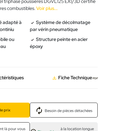
iel triphasé poussières DGVL125 EX1/3D certifié
res combustibles.
Voir plus...
é adapté à
Système de décolmatage
continiu
par vérin pneumatique
obile ou
Structure peinte en acier
eau
époxy
ctéristiques
Fiche Technique
PDF
e prix
Besoin de pièces détachées
nt là pour vous
à la location longue