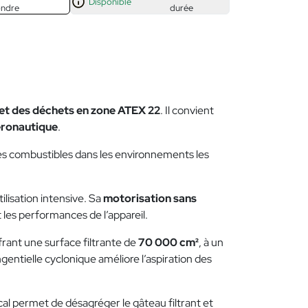
Disponible
ondre
durée
et des déchets en zone ATEX 22
. Il convient
aéronautique
.
res combustibles dans les environnements les
tilisation intensive. Sa
motorisation sans
t les performances de l’appareil.
ffrant une surface filtrante de
70 000 cm²
, à un
ngentielle cyclonique améliore l’aspiration des
l permet de désagréger le gâteau filtrant et