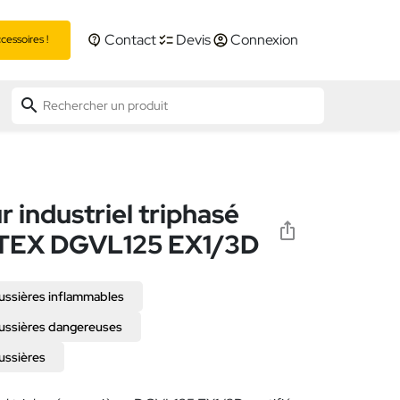
Contact
Devis
Connexion
essoires !
search
r industriel triphasé
 ATEX DGVL125 EX1/3D
ussières inflammables
oussières dangereuses
ussières