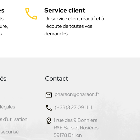
es
Service client
ts
Un service client réactif et à
ure,
l’écoute de toutes vos
s
demandes
tés
Contact
pharaon@pharaon.fr
légales
(+33)3 27 09 11 11
 d'utilisation
1 rue des 9 Bonniers
PAE Sars et Rosières
sécurisé
59178 Brillon