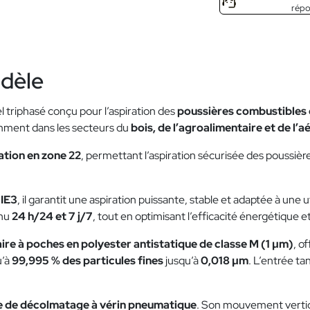
rép
odèle
el triphasé conçu pour l’aspiration des
poussières combustibles 
amment dans les secteurs du
bois, de l’agroalimentaire et de l’
ation en zone 22
, permettant l’aspiration sécurisée des poussiè
 IE3
, il garantit une aspiration puissante, stable et adaptée à une u
inu
24 h/24 et 7 j/7
, tout en optimisant l’efficacité énergétique e
aire à poches en polyester antistatique de classe M (1 µm)
, o
u’à
99,995 % des particules fines
jusqu’à
0,018 µm
. L’entrée ta
 de décolmatage à vérin pneumatique
. Son mouvement vertica