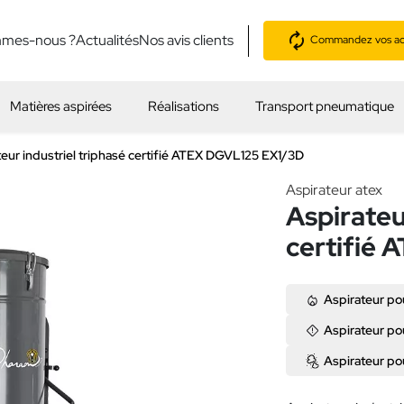
mmes-nous ?
Actualités
Nos avis clients
Commandez vos acc
Matières aspirées
Réalisations
Transport pneumatique
teur industriel triphasé certifié ATEX DGVL125 EX1/3D
Aspirateur atex
Aspirateu
certifié
Aspirateur po
Aspirateur p
Aspirateur po