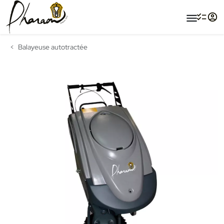
menu
Balayeuse autotractée