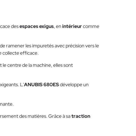
ficace des
espaces exigus
, en
intérieur
comme
de ramener les impuretés avec précision vers le
e collecte efficace.
 le centre de la machine, elles sont
exigeants. L'
ANUBIS 680ES
développe un
gnante.
versement des matières. Grâce à sa
traction