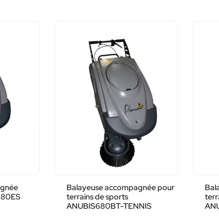
agnée
Balayeuse accompagnée pour
Bal
880ES
terrains de sports
terr
ANUBIS680BT-TENNIS
ANU