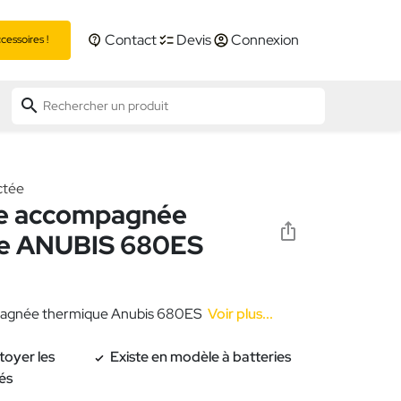
Contact
Devis
Connexion
essoires !
search
ctée
e accompagnée
e ANUBIS 680ES
agnée thermique Anubis 680ES
Voir plus...
toyer les
Existe en modèle à batteries
és