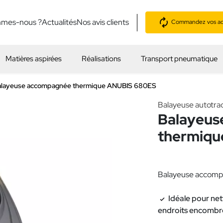
mmes-nous ?
Actualités
Nos avis clients
Commandez vos acc
Matières aspirées
Réalisations
Transport pneumatique
alayeuse accompagnée thermique ANUBIS 680ES
Balayeuse autotra
Balayeus
thermiqu
Balayeuse accomp
Idéale pour net
endroits encombr