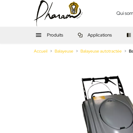
Qui so

Produits
Applications
Accueil
Balayeuse
Balayeuse autotractée
B