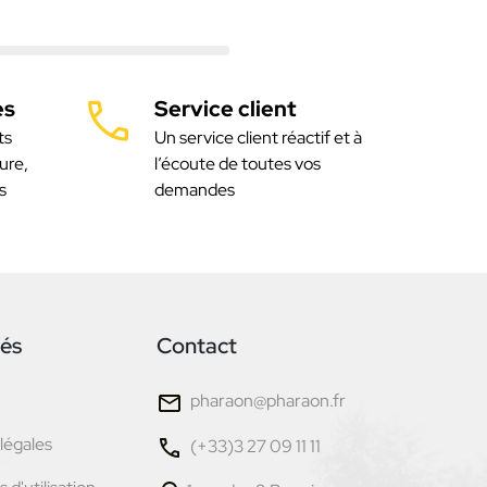
es
Service client
ts
Un service client réactif et à
ure,
l’écoute de toutes vos
s
demandes
tés
Contact
pharaon@pharaon.fr
légales
(+33)3 27 09 11 11