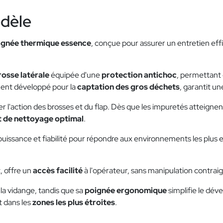
odèle
gnée thermique essence
, conçue pour assurer un entretien ef
rosse latérale
équipée d'une
protection antichoc
, permettant 
ment développé pour la
captation des gros déchets
, garantit un
r l'action des brosses et du flap. Dès que les impuretés atteignent
t de nettoyage optimal
.
ie puissance et fiabilité pour répondre aux environnements les plus 
, offre un
accès facilité
à l'opérateur, sans manipulation contrai
e la vidange, tandis que sa
poignée ergonomique
simplifie le dé
t dans les
zones les plus étroites
.