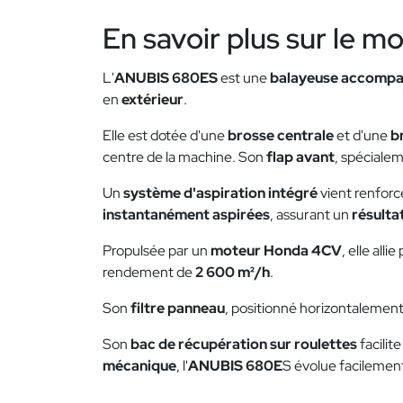
En savoir plus sur le m
L'
ANUBIS 680ES
est une
balayeuse accompa
en
extérieur
.
Elle est dotée d'une
brosse centrale
et d'une
b
centre de la machine. Son
flap avant
, spéciale
Un
système d'aspiration intégré
vient renforce
instantanément aspirées
, assurant un
résulta
Propulsée par un
moteur Honda 4CV
, elle all
rendement de
2 600 m²/h
.
Son
filtre panneau
, positionné horizontalement
Son
bac de récupération sur roulettes
facilit
mécanique
, l'
ANUBIS 680E
S évolue facilemen