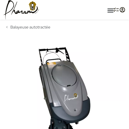
menu
Balayeuse autotractée