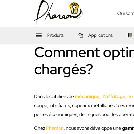
Qui so

Produits
Applications
Comment optimi
chargés?
Dans les ateliers de
mécanique
,
d’
affûtage
,
de
coupe, lubrifiants, copeaux métalliques : ces rés
pertes économiques, de risques pour les opérate
Chez
Pharaon
, nous avons développé une
gamme