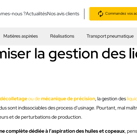
mmes-nous ?
Actualités
Nos avis clients
Commandez vos acc
Matières aspirées
Réalisations
Transport pneumatique
ser la gestion des l
décolletage
ou de
mécanique de précision
, la gestion des
liqu
idus sont indissociables des process d’usinage. Pourtant, mal maî
urs et de perturbations de production.
 complète dédiée à l’aspiration des huiles et copeaux
, pen