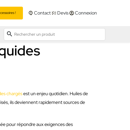
Contact
Devis
Connexion
essoires !
search
iquides
ides chargés
est un enjeu quotidien. Huiles de
trisés, ils deviennent rapidement sources de
sée pour répondre aux exigences des