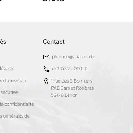
tés
Contact
pharaon@pharaon.fr
légales
(+33)3 27 09 11 11
 d'utilisation
1 rue des 9 Bonniers
PAE Sars et Rosières
sécurisé
59178 Brillon
de confidentialité
s générales de