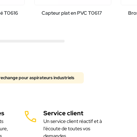
pé T0616
Capteur plat en PVC T0617
Bro
rechange pour aspirateurs industriels
es
Service client
ts
Un service client réactif et à
ure,
l’écoute de toutes vos
s
demandes