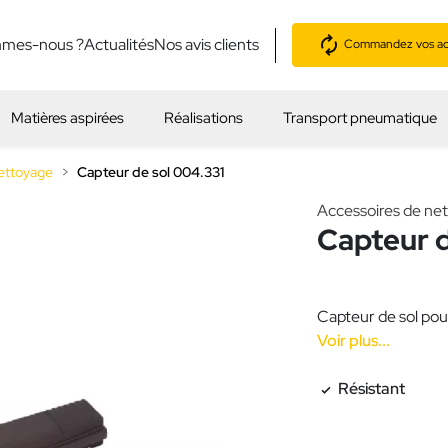
mmes-nous ?
Actualités
Nos avis clients
Commandez vos acc
Matières aspirées
Réalisations
Transport pneumatique
ettoyage
Capteur de sol 004.331
Accessoires de ne
Capteur d
Capteur de sol pou
Voir plus...
Résistant