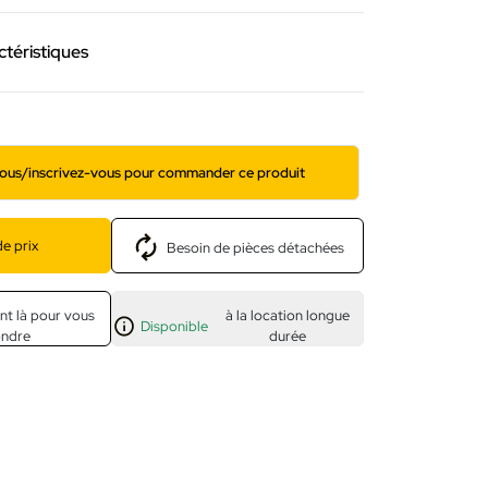
ctéristiques
ous/inscrivez-vous pour commander ce produit
e prix
Besoin de pièces détachées
nt là pour vous
à la location longue
Disponible
ondre
durée