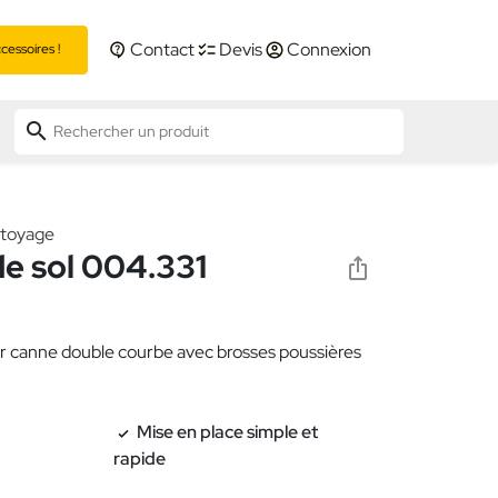
Contact
Devis
Connexion
essoires !
search
ttoyage
e sol 004.331
r canne double courbe avec brosses poussières
Mise en place simple et
rapide