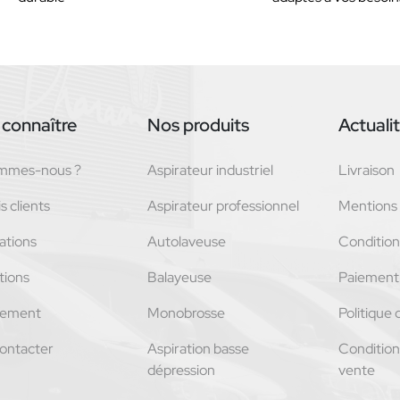
connaître
Nos produits
Actuali
ommes-nous ?
Aspirateur industriel
Livraison
s clients
Aspirateur professionnel
Mentions 
ations
Autolaveuse
Conditions
tions
Balayeuse
Paiement 
tement
Monobrosse
Politique 
ontacter
Aspiration basse
Condition
dépression
vente