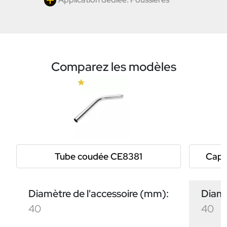
Comparez les modèles
Tube coudée CE8381
Capt
Diamètre de l'accessoire (mm):
Diamè
40
40