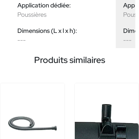
Application dédiée:
Appli
Poussières
Pouss
Dimensions (L x l x h):
Dimens
---
---
Produits similaires