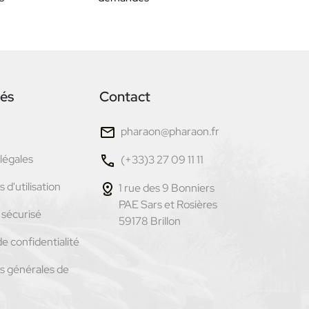
tés
Contact
pharaon@pharaon.fr
légales
(+33)3 27 09 11 11
 d'utilisation
1 rue des 9 Bonniers
PAE Sars et Rosières
sécurisé
59178 Brillon
de confidentialité
s générales de