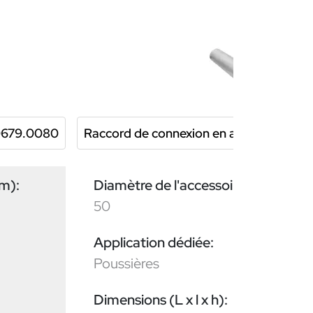
.0679.0080
Raccord de connexion en aluminium TA
mm):
Diamètre de l'accessoire (mm):
50
Application dédiée:
Poussières
Dimensions (L x l x h):