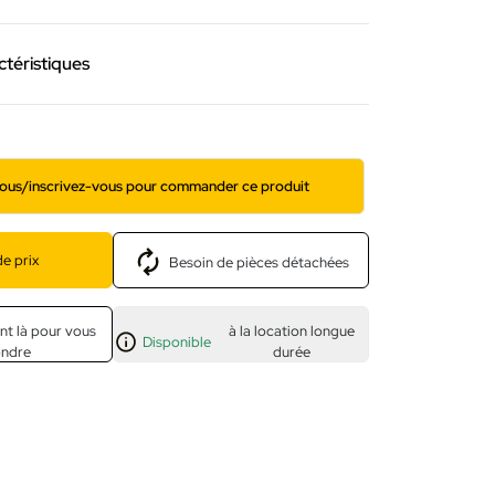
ctéristiques
ous/inscrivez-vous pour commander ce produit
e prix
Besoin de pièces détachées
nt là pour vous
à la location longue
Disponible
ondre
durée