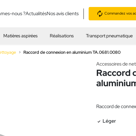
mmes-nous ?
Actualités
Nos avis clients
Commandez vos acc
Matières aspirées
Réalisations
Transport pneumatique
ettoyage
Raccord de connexion en aluminium TA.0681.0080
Accessoires de ne
Raccord 
aluminiu
Raccord de connex
Léger