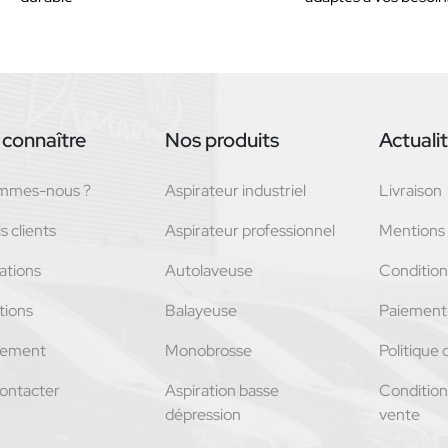
connaître
Nos produits
Actuali
ommes-nous ?
Aspirateur industriel
Livraison
s clients
Aspirateur professionnel
Mentions 
ations
Autolaveuse
Conditions
tions
Balayeuse
Paiement 
tement
Monobrosse
Politique 
ontacter
Aspiration basse
Condition
dépression
vente