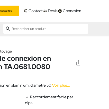
Contact
Devis
Connexion
essoires !
search
ttoyage
de connexion en
m TA.0681.0080
ion en aluminium, diamètre 50
Voir plus...
Raccordement facile par
clips