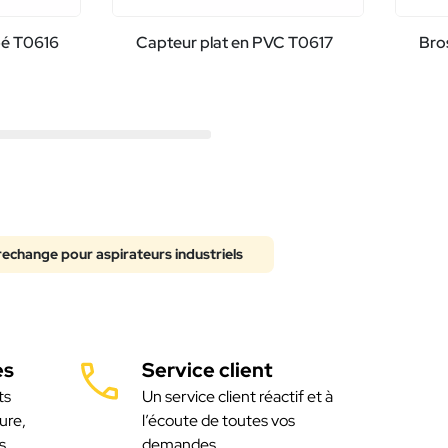
pé T0616
Capteur plat en PVC T0617
Bro
rechange pour aspirateurs industriels
es
Service client
ts
Un service client réactif et à
ure,
l’écoute de toutes vos
s
demandes